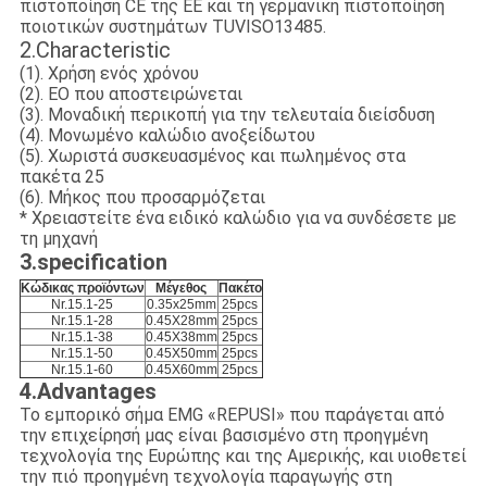
πιστοποίηση CE της ΕΕ και τη γερμανική πιστοποίηση
ποιοτικών συστημάτων TUVISO13485.
2.Characteristic
(1). Χρήση ενός χρόνου
(2). EO που αποστειρώνεται
(3). Μοναδική περικοπή για την τελευταία διείσδυση
(4). Μονωμένο καλώδιο ανοξείδωτου
(5). Χωριστά συσκευασμένος και πωλημένος στα
πακέτα 25
(6). Μήκος που προσαρμόζεται
* Χρειαστείτε ένα ειδικό καλώδιο για να συνδέσετε με
τη μηχανή
3.specification
Κώδικας προϊόντων
Μέγεθος
Πακέτο
Nr.15.1-25
0.35x25mm
25pcs
Nr.15.1-28
0.45X28mm
25pcs
Nr.15.1-38
0.45X38mm
25pcs
Nr.15.1-50
0.45X50mm
25pcs
Nr.15.1-60
0.45X60mm
25pcs
4.Advantages
Το εμπορικό σήμα EMG «REPUSI» που παράγεται από
την επιχείρησή μας είναι βασισμένο στη προηγμένη
τεχνολογία της Ευρώπης και της Αμερικής, και υιοθετεί
την πιό προηγμένη τεχνολογία παραγωγής στη