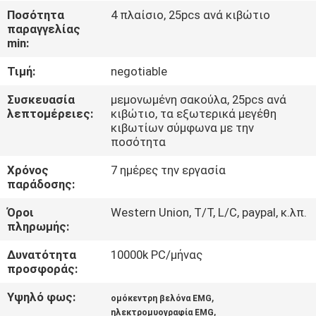
ΈΛΕΓΧΟΣ
Ποσότητα
4 πλαίσιο, 25pcs ανά κιβώτιο
παραγγελίας
min:
ΜΑΣ
Τιμή:
negotiable
ΕΛΆΤΕ
ΣΕ
Συσκευασία
μεμονωμένη σακούλα, 25pcs ανά
λεπτομέρειες:
κιβώτιο, τα εξωτερικά μεγέθη
ΕΠΑΦΉ
κιβωτίων σύμφωνα με την
ποσότητα
ΜΕ
Χρόνος
7 ημέρες την εργασία
παράδοσης:
ΕΙΔΉΣΕΙΣ
Όροι
Western Union, T/T, L/C, paypal, κ.λπ.
πληρωμής:
ΖΗΤΉΣΤΕ
Δυνατότητα
10000k PC/μήνας
ΈΝΑ
προσφοράς:
ΑΠΌΣΠΑΣΜΑ
Υψηλό φως:
,
ομόκεντρη βελόνα EMG
,
ηλεκτρομυογραφία EMG