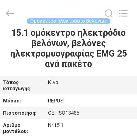
Suzhou
Repusi
Electronics
Co.,Ltd..
All
Ομόκεντρο ηλεκτρόδιο βελόνων
Rights
Reserved.
15.1 ομόκεντρο ηλεκτρόδιο
ΣΠΊΤΙ
βελόνων, βελόνες
ΠΡΟΪΌΝΤΑ
ηλεκτρομυογραφίας EMG 25
ανά πακέτο
ΠΕΡΊΠΟΥ
ΕΜΕΊΣ
Τόπος
Κίνα
καταγωγής:
ΓΎΡΟΣ
Μάρκα:
REPUSI
ΕΡΓΟΣΤΑΣΊΩΝ
Πιστοποίηση:
CE , ISO13485
Αριθμό
Nr.15.1
ΠΟΙΟΤΙΚΌΣ
μοντέλου: