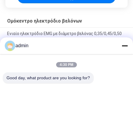
Ομόκεντρο ηλεκτρόδιο βελόνων
Ενιαίο ηλεκτρόδιο EMG με διάμετρο βελόνας 0,35/0,45/0,50
mm
admin
15.1 ομόκεντρα αποστειρωμένα αναλώσιμα λαβών CE
ηλεκτροδίων βελόνων μετάλλων ομόκεντρα
4:30 PM
Ομόκεντρο μήκος βελόνων EMG 50 χιλ. με την όμορφη λαβή
ορείχαλκου
Good day, what product are you looking for?
Λαϊκή κατηγορία
Όλα
Ομόκεντρο 
Ηλεκτρόδια 
Ηλεκτρόδιο 
Βελόνων EMG
Βελόνων
Ομόκεντρη Βελόνα 
Ηλεκτρόδια 
EMG
Βελόνων Subdermal