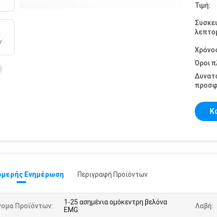
Τιμή:
Συσκε
λεπτομ
Χρόνο
Όροι 
Δυνατ
προσφ
Κ
μερής Ενημέρωση
Περιγραφή Προϊόντων
1-25 ασημένια ομόκεντρη βελόνα
νομα Προϊόντων:
Λαβή:
EMG