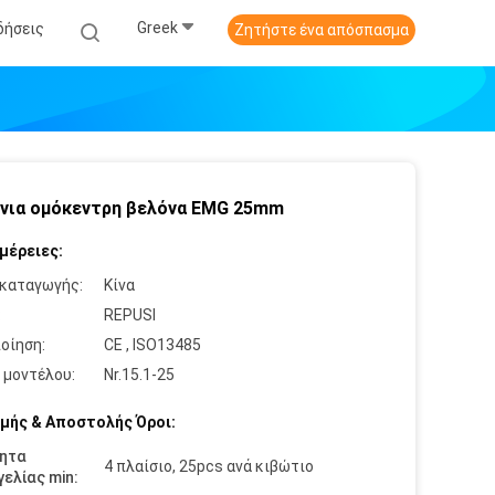
Greek
δήσεις
Ζητήστε ένα απόσπασμα
νια ομόκεντρη βελόνα EMG 25mm
μέρειες:
καταγωγής:
Κίνα
:
REPUSI
οίηση:
CE , ISO13485
 μοντέλου:
Nr.15.1-25
μής & Αποστολής Όροι:
ητα
4 πλαίσιο, 25pcs ανά κιβώτιο
ελίας min: