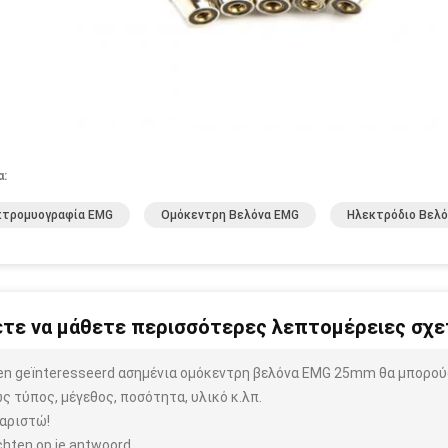
α:
κτρομυογραφία EMG
Ομόκεντρη Βελόνα EMG
Ηλεκτρόδιο Βελ
τε να μάθετε περισσότερες λεπτομέρειες σχετ
ben geïnteresseerd ασημένια ομόκεντρη βελόνα EMG 25mm θα μπορού
ς τύπος, μέγεθος, ποσότητα, υλικό κ.λπ.
αριστώ!
hten op je antwoord.