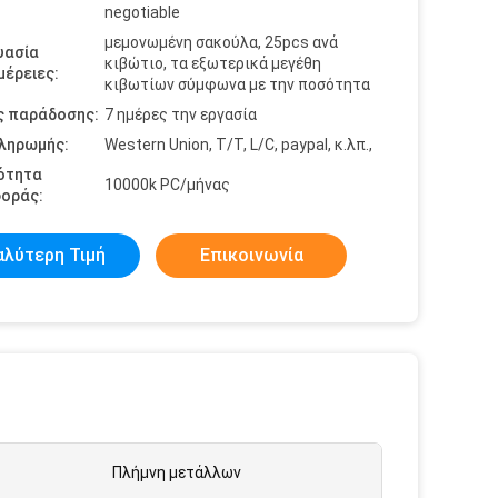
negotiable
μεμονωμένη σακούλα, 25pcs ανά
υασία
κιβώτιο, τα εξωτερικά μεγέθη
έρειες:
κιβωτίων σύμφωνα με την ποσότητα
ς παράδοσης:
7 ημέρες την εργασία
πληρωμής:
Western Union, T/T, L/C, paypal, κ.λπ.,
ότητα
10000k PC/μήνας
οράς:
αλύτερη Τιμή
Επικοινωνία
Πλήμνη μετάλλων