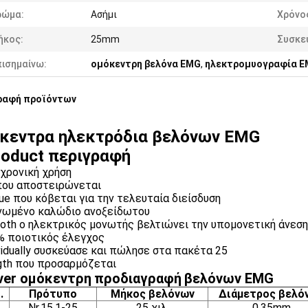
ρώμα:
Ασήμι
Χρόνο
ήκος:
25mm
Συσκε
πισημαίνω:
ομόκεντρη βελόνα EMG
,
ηλεκτρομυογραφία 
ραφή προϊόντων
κεντρα ηλεκτρόδια βελόνων EMG
roduct περιγραφή
 χρονική χρήση
που αποστειρώνεται
que που κόβεται για την τελευταία διείσδυση
νωμένο καλώδιο ανοξείδωτου
oth ο ηλεκτρικός μονωτής βελτιώνει την υπομονετική άνεση
% ποιοτικός έλεγχος
ividually συσκεύασε και πώλησε στα πακέτα 25
gth που προσαρμόζεται
lver ομόκεντρη
προδιαγραφή
βελόνων EMG
.
Πρότυπο
Μήκος βελόνων
Διάμετρος βελό
Nr.15.1-25
25 χιλ.
0.35mm