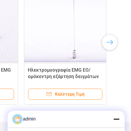
ν EMG
Ηλεκτρομυογραφία EMG EO/
15.
ομόκεντρη εξάρτηση δειγμάτων
βελ
βελόνων Nr.15.1/Nr.10.1/Nr.20.1
ηλε
πακ
Καλύτερη Τιμή
admin