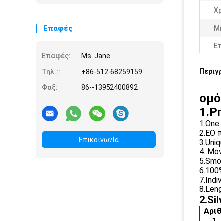
Χ
Επαφές
Μ
Ε
Επαφές:
Ms. Jane
Περιγ
Τηλ.::
+86-512-68259159
Φαξ:
86--13952400892
ομό
1.P
1.One
2.EO 
Επικοινωνία
3.Uni
4. Μο
5.Smo
6.100
7.Ind
8.Len
2.Si
Αριθ
1