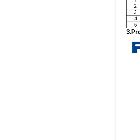
2
3
4
5
3.Pr