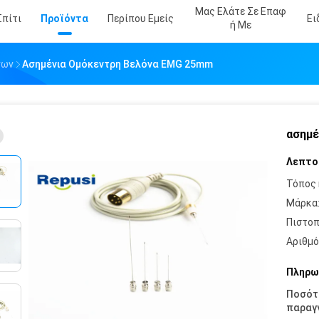
Μας Ελάτε Σε Επαφ
Σπίτι
Προϊόντα
Περίπου Εμείς
Ει
Ή Με
νων
Ασημένια Ομόκεντρη Βελόνα EMG 25mm
ασημέ
Λεπτο
Τόπος 
Μάρκα
Πιστοπ
Αριθμό
Πληρω
Ποσότ
παραγγ