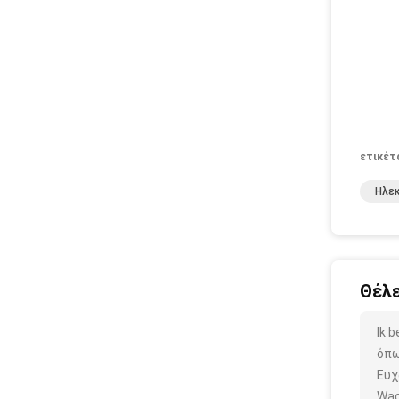
ετικέτ
Ηλε
Θέλε
Ik 
όπω
Ευχ
Wac