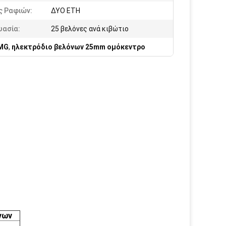
ς Ραφιών:
ΔΥΟ ΕΤΗ
υασία:
25 βελόνες ανά κιβώτιο
EMG
,
ηλεκτρόδιο βελόνων 25mm ομόκεντρο
νων