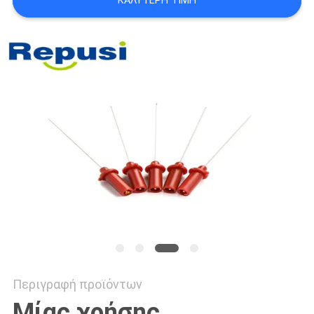
ΚΑΛΎΤΕΡΗ ΤΙΜΉ
SITEMAP
PRIVACY
POLICY
Περιγραφή προϊόντων
Μίας χρήσης