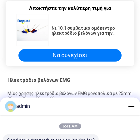
Αποκτήστε την καλύτερη τιμή για
Nr.10.1 συμβατικό ομόκεντρο
ηλεκτρόδιο βελόνων για την
ηλεκτρομυογραφία
Να συνεχίσει
Ηλεκτρόδια βελόνων EMG
Μίας χρήσης ηλεκτρόδια βελόνων EMG μονοπολικά με 25mm
28mm 38mm 50mm 60mm
admin
Ενιαία ηλεκτρόδια βελόνας μονοπολικής EMG από
ανοξείδωτο χάλυβα 38 mm/50 mm EO αποστειρωμένα
6:41 AM
Μίας χρήσης καθοδηγημένο EMG ηλεκτρόδιο βελόνων
εγχύσεων με το μήκος 38mm 50mm