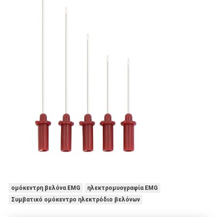
ομόκεντρη βελόνα EMG
ηλεκτρομυογραφία EMG
Συμβατικό ομόκεντρο ηλεκτρόδιο βελόνων