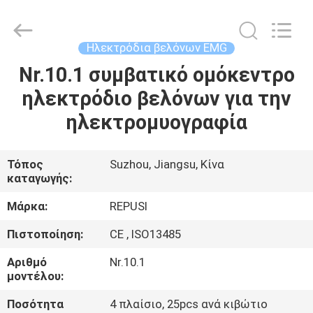
Suzhou
Repusi
Electronics
Co.,Ltd..
All
Ηλεκτρόδια βελόνων EMG
Rights
Reserved.
Nr.10.1 συμβατικό ομόκεντρο
ΣΠΊΤΙ
ηλεκτρόδιο βελόνων για την
ΠΡΟΪΌΝΤΑ
ηλεκτρομυογραφία
ΠΕΡΊΠΟΥ
Τόπος
Suzhou, Jiangsu, Κίνα
καταγωγής:
ΕΜΕΊΣ
Μάρκα:
REPUSI
ΓΎΡΟΣ
Πιστοποίηση:
CE , ISO13485
ΕΡΓΟΣΤΑΣΊΩΝ
Αριθμό
Nr.10.1
μοντέλου:
ΠΟΙΟΤΙΚΌΣ
Ποσότητα
4 πλαίσιο, 25pcs ανά κιβώτιο