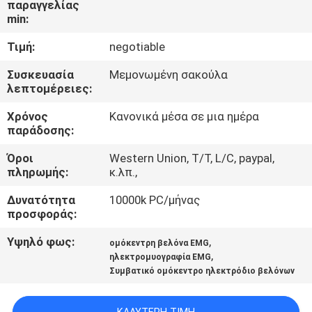
παραγγελίας
ΈΛΕΓΧΟΣ
min:
Τιμή:
negotiable
ΜΑΣ
ΕΛΆΤΕ
Συσκευασία
Μεμονωμένη σακούλα
λεπτομέρειες:
ΣΕ
Χρόνος
Κανονικά μέσα σε μια ημέρα
ΕΠΑΦΉ
παράδοσης:
ΜΕ
Όροι
Western Union, T/T, L/C, paypal,
πληρωμής:
κ.λπ.,
ΕΙΔΉΣΕΙΣ
Δυνατότητα
10000k PC/μήνας
προσφοράς:
ΖΗΤΉΣΤΕ
Υψηλό φως:
,
ομόκεντρη βελόνα EMG
,
ΈΝΑ
ηλεκτρομυογραφία EMG
Συμβατικό ομόκεντρο ηλεκτρόδιο βελόνων
ΑΠΌΣΠΑΣΜΑ