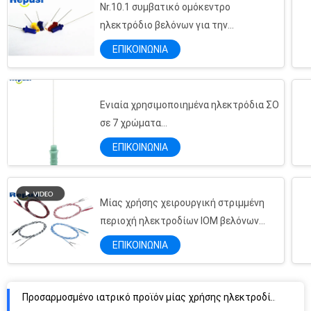
Nr.10.1 συμβατικό ομόκεντρο
ηλεκτρόδιο βελόνων για την
Πολυ ομόκεντρη βελόνα EMG χρώματος/βελόνα ηλεκτρομυογραφίας EMG
ηλεκτρομυογραφία
Κίτρινα αποστειρωμένα μίας χρήσης ηλεκτρόδια βελόνων EMG με το πλαστικό υλικό
ΕΠΙΚΟΙΝΩΝΙΑ
Ομόκεντρο επαναχρησιμοποιήσιμο καλώδιο ηλεκτροδίων/προστατευμένο EMG καλώδιο
Προσαρμόστε το καλώδιο μεγέθους EMG για το ιατρικό προϊόν μίας χρήσης εξαρτημάτων
Ενιαία χρησιμοποιημένα ηλεκτρόδια ΣΟ
Τυποποιημένα παρακινητικά ηλεκτρόδιο EMG/διεγερτικός ηλεκτρομυογραφίας EMG
σε 7 χρώματα
Χέρι νεύρων EMG - κρατημένη λαβή ηλεκτροδίων τ ηλεκτροδίων παρακινητική
25mm/28mm/38mm/50mm
ΕΠΙΚΟΙΝΩΝΙΑ
Ηλεκτρόδιο EMG, ηλεκτρόδιο δάχτυλων ηλεκτρομυογραφίας EMG
Επαναχρησιμοποιήσιμο ηλεκτρόδιο βρόχων για τα ηλεκτρόδια δαχτυλιδιών δοκιμής EMG
Προπαγωμένα επίγεια αυτοκόλλητα ηλεκτρόδια EKG/διαγνωστικό ηλεκτρόδιο ετικεττών
Μίας χρήσης χειρουργική στριμμένη
Αυτοκόλλητα ηλεκτρόδια μονάδων δεκάδων, φυσικά ηλεκτρόδια επιφάνειας EMG θεραπείας
περιοχή ηλεκτροδίων IOM βελόνων
Ιατρική επίγεια EKG διαγνωστική ΕΤΙΚΈΤΤΑ Ectrode ηλεκτροδίων χρήσης αυτοκόλλητη
Subdermal
ΕΠΙΚΟΙΝΩΝΙΑ
αποστειρωμένες βελόνες 19mm EMG, χρωματισμένες μίας χρήσης βελόνες Subdermal
Προσαρμοσμένο ιατρικό προϊόν μίας χρήσης ηλεκτροδίων βελόνων Subdermal μεγέθους
βελόνες Subdermal ανοιχτήρι μολύβδου 2.0m για ενδολειτουργικό Neuromonitoring