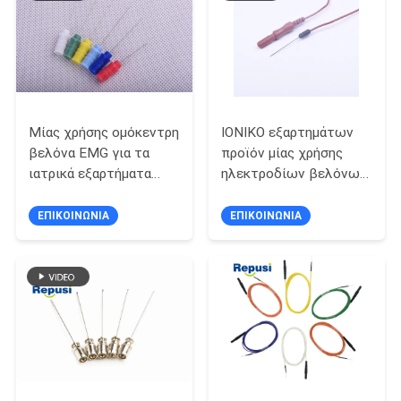
SITEMAP
PRIVACY
POLICY
Μίας χρήσης ομόκεντρη
ΙΟΝΙΚΟ εξαρτημάτων
βελόνα EMG για τα
προϊόν μίας χρήσης
ιατρικά εξαρτήματα
ηλεκτροδίων βελόνων
0.35x25mm
Subdermal
ανοξείδωτου ενιαίο
ΕΠΙΚΟΙΝΩΝΙΑ
ΕΠΙΚΟΙΝΩΝΙΑ