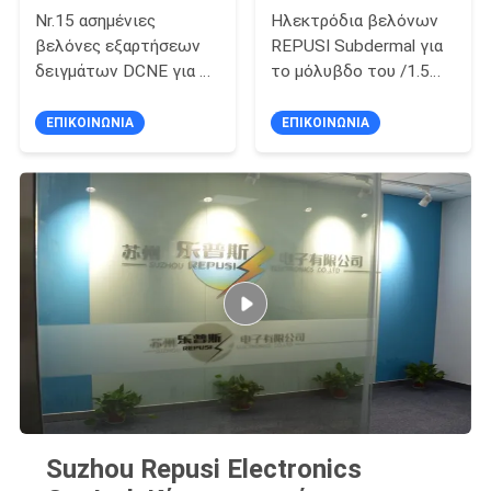
Nr.15 ασημένιες
Ηλεκτρόδια βελόνων
βελόνες εξαρτήσεων
REPUSI Subdermal για
δειγμάτων DCNE για το
το μόλυβδο του /1.5M
μίας χρήσης ομόκεντρο
διαμέτρων IOM 0.4mm
ηλεκτρόδιο βελόνων
ΕΠΙΚΟΙΝΩΝΙΑ
ΕΠΙΚΟΙΝΩΝΙΑ
Suzhou Repusi Electronics