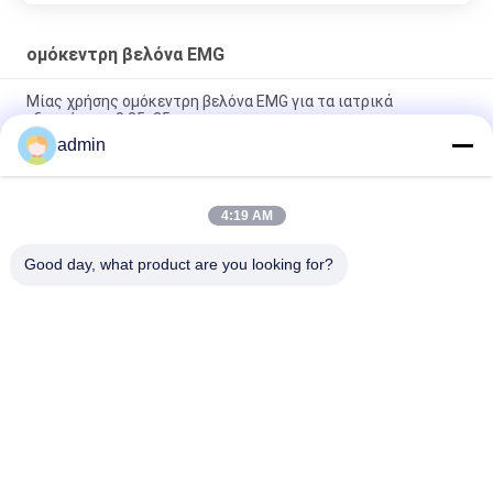
ομόκεντρη βελόνα EMG
Μίας χρήσης ομόκεντρη βελόνα EMG για τα ιατρικά
εξαρτήματα 0.35x25mm
admin
Ηλεκτρόδια EMG με βελόνα Στυλ συγκεντρωτικού
ηλεκτρόδου για εγγραφή και ανάλυση σήματος EMG
4:19 AM
Μίας χρήσης ομόκεντρες αιχμηρότερες βελόνες Repusi EMG
με 6 χρώματα
Good day, what product are you looking for?
Λαϊκή κατηγορία
Όλα
Ομόκεντρο 
Ηλεκτρόδια 
Ηλεκτρόδιο 
Βελόνων EMG
Βελόνων
Ομόκεντρη Βελόνα 
Ηλεκτρόδια 
EMG
Βελόνων Subdermal