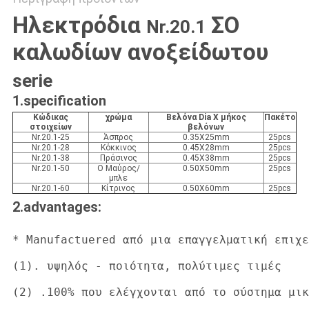
Ηλεκτρόδια
ΣΟ
Nr.20.1
καλωδίων ανοξείδωτου
serie
1.specification
Κώδικας
χρώμα
Βελόνα Dia Χ μήκος
Πακέτο
στοιχείων
βελόνων
Nr.20.1-25
Άσπρος
0.35X25mm
25pcs
Nr.20.1-28
Κόκκινος
0.45X28mm
25pcs
Nr.20.1-38
Πράσινος
0.45X38mm
25pcs
Nr.20.1-50
Ο Μαύρος/
0.50X50mm
25pcs
μπλε
Nr.20.1-60
Κίτρινος
0.50X60mm
25pcs
2.advantages:
* Manufactuered από μια επαγγελματική επιχε
(1). υψηλός - ποιότητα, πολύτιμες τιμές

(2) .100% που ελέγχονται από το σύστημα μικ