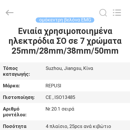
Suzhou
Repusi
Electronics
Co.,Ltd..
All
ομόκεντρη βελόνα EMG
Rights
Reserved.
Ενιαία χρησιμοποιημένα
ΣΠΊΤΙ
ηλεκτρόδια ΣΟ σε 7 χρώματα
ΠΡΟΪΌΝΤΑ
25mm/28mm/38mm/50mm
ΠΕΡΊΠΟΥ
Τόπος
Suzhou, Jiangsu, Κίνα
καταγωγής:
ΕΜΕΊΣ
Μάρκα:
REPUSI
ΓΎΡΟΣ
Πιστοποίηση:
CE , ISO13485
ΕΡΓΟΣΤΑΣΊΩΝ
Αριθμό
Nr.20.1 σειρά
μοντέλου:
ΠΟΙΟΤΙΚΌΣ
Ποσότητα
4 πλαίσιο, 25pcs ανά κιβώτιο