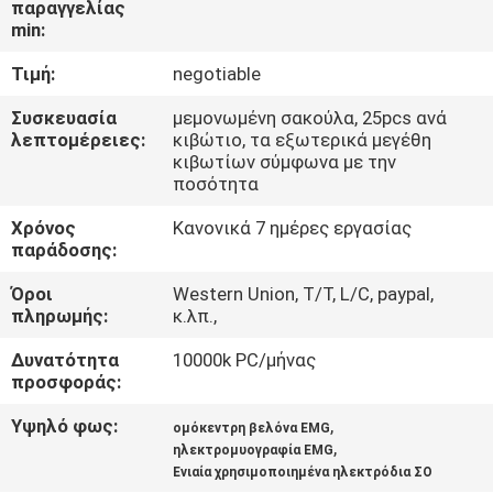
παραγγελίας
ΈΛΕΓΧΟΣ
min:
Τιμή:
negotiable
ΜΑΣ
ΕΛΆΤΕ
Συσκευασία
μεμονωμένη σακούλα, 25pcs ανά
λεπτομέρειες:
κιβώτιο, τα εξωτερικά μεγέθη
ΣΕ
κιβωτίων σύμφωνα με την
ποσότητα
ΕΠΑΦΉ
Χρόνος
Κανονικά 7 ημέρες εργασίας
ΜΕ
παράδοσης:
Όροι
Western Union, T/T, L/C, paypal,
ΕΙΔΉΣΕΙΣ
πληρωμής:
κ.λπ.,
Δυνατότητα
10000k PC/μήνας
ΖΗΤΉΣΤΕ
προσφοράς:
ΈΝΑ
Υψηλό φως:
,
ομόκεντρη βελόνα EMG
ΑΠΌΣΠΑΣΜΑ
,
ηλεκτρομυογραφία EMG
Ενιαία χρησιμοποιημένα ηλεκτρόδια ΣΟ