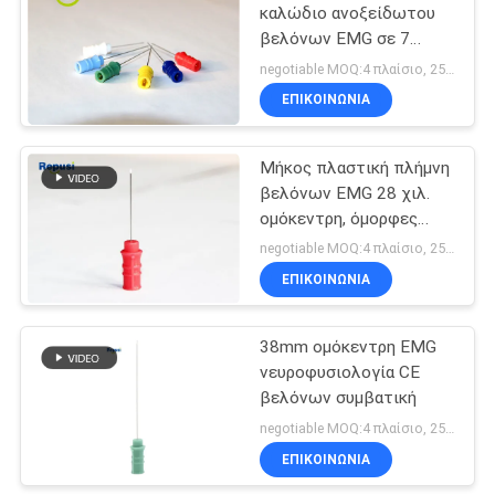
καλώδιο ανοξείδωτου
βελόνων EMG σε 7
10
χρώματα
negotiable MOQ:4 πλαίσιο, 25pcs ανά κιβώτιο
Ηλεκτρόδιο
ΕΠΙΚΟΙΝΩΝΙΑ
βρόχων
Μήκος πλαστική πλήμνη
βελόνων EMG 28 χιλ.
ομόκεντρη, όμορφες
μεγάλες βελόνες λαβών
negotiable MOQ:4 πλαίσιο, 25pcs ανά κιβώτιο
EMG
ΕΠΙΚΟΙΝΩΝΙΑ
22
38mm ομόκεντρη EMG
Καλώδιο EMG
νευροφυσιολογία CE
βελόνων συμβατική
negotiable MOQ:4 πλαίσιο, 25pcs ανά κιβώτιο
ΕΠΙΚΟΙΝΩΝΙΑ