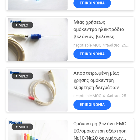
ΈΛΕΓΧΟΣ
ΕΠΙΚΟΙΝΩΝΙΑ
Μιάς χρήσεως
ΜΑΣ
23
ομόκεντρο ηλεκτρόδιο
ΕΛΆΤΕ
βελόνων, βελόνες
ομόκεντρη βελόνα
ΣΕ
καλωδίων ανοξείδωτου
negotiable MOQ:4 πλαίσιο, 25pcs ανά κιβώτιο
EMG
σε 7 χρώματα
ΕΠΑΦΉ
ΕΠΙΚΟΙΝΩΝΙΑ
ΜΕ
Αποστειρωμένη μίας
χρήσης ομόκεντρη
ΕΙΔΉΣΕΙΣ
εξάρτηση δειγμάτων
18
βελόνων EMG Repusi
negotiable MOQ:4 πλαίσιο, 25pcs ανά κιβώτιο
Ηλεκτρόδια
ΖΗΤΉΣΤΕ
ΕΠΙΚΟΙΝΩΝΙΑ
ΈΝΑ
βελόνων Subdermal
Ομόκεντρη βελόνα EMG
ΑΠΌΣΠΑΣΜΑ
EO/ομόκεντρη εξάρτηση
Nr.10/Nr.20 δειγμάτων