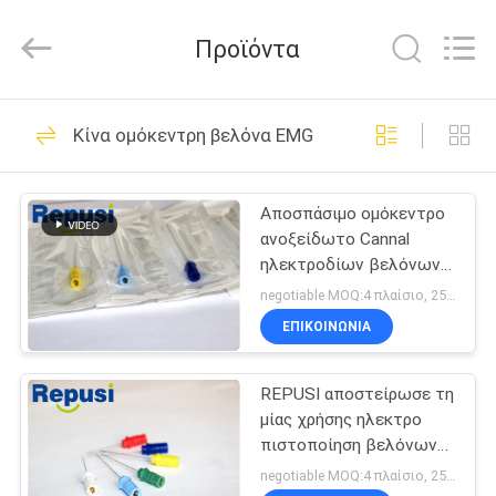
Suzhou
Repusi
Electronics
Προϊόντα
Co.,Ltd..
All
Rights
Reserved.
ΣΠΊΤΙ
12
Κίνα ομόκεντρη βελόνα EMG
Ομόκεντρο
ΠΡΟΪΌΝΤΑ
ηλεκτρόδιο
Αποσπάσιμο ομόκεντρο
ανοξείδωτο Cannal
βελόνων
ΠΕΡΊΠΟΥ
ηλεκτροδίων βελόνων
ΕΜΕΊΣ
EMG
negotiable MOQ:4 πλαίσιο, 25pcs ανά κιβώτιο
ΕΠΙΚΟΙΝΩΝΙΑ
17
ΓΎΡΟΣ
Ηλεκτρόδια
REPUSI αποστείρωσε τη
ΕΡΓΟΣΤΑΣΊΩΝ
μίας χρήσης ηλεκτρο
βελόνων EMG
πιστοποίηση βελόνων
ΠΟΙΟΤΙΚΌΣ
ISO13485 Myography
negotiable MOQ:4 πλαίσιο, 25pcs ανά κιβώτιο