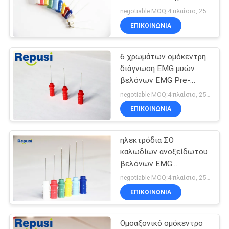
βελόνων
SITEMAP
negotiable MOQ:4 πλαίσιο, 25pcs ανά κιβώτιο
ΕΠΙΚΟΙΝΩΝΙΑ
18
PRIVACY
Διεγερτικός
6 χρωμάτων ομόκεντρη
POLICY
διάγνωση EMG μυών
έλεγχος
βελόνων EMG Pre-
Sterilized μίας χρήσης
negotiable MOQ:4 πλαίσιο, 25pcs ανά κιβώτιο
ΕΠΙΚΟΙΝΩΝΙΑ
ηλεκτρόδια ΣΟ
3
καλωδίων ανοξείδωτου
Λαρυγγικό
βελόνων EMG
25mm/28mm ομόκεντρα
negotiable MOQ:4 πλαίσιο, 25pcs ανά κιβώτιο
ηλεκτρόδιο
ΕΠΙΚΟΙΝΩΝΙΑ
Ομοαξονικό ομόκεντρο