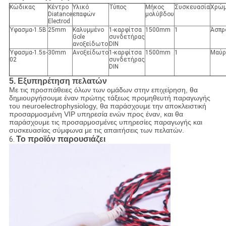
Κώδικας
Κέντρο
Υλικό
Τύπος
Μήκος
Συσκευασία
Χρώ
Diatance
επαφών
μολύβδου
Electrod
Ύφασμα-1.5B
25mm
Καλυμμένο
1-καρφίτσα
1500mm
1
Άσπρ
Gole
συνδετήρας
ανοξείδωτο
DIN
Ύφασμα-1.5s-
30mm
Ανοξείδωτο
1-καρφίτσα
1500mm
1
Μαύρ
02
συνδετήρας
DIN
5.
Εξυπηρέτηση πελατών
Με τις προσπάθειες όλων των ομάδων στην επιχείρηση, θα
δημιουργήσουμε έναν πρώτης τάξεως προμηθευτή παραγωγής
του neuroelectrophysiology, θα παράσχουμε την αποκλειστική
προσαρμοσμένη VIP υπηρεσία ενών προς έναν, και θα
παράσχουμε τις προσαρμοσμένες υπηρεσίες παραγωγής και
συσκευασίας σύμφωνα με τις απαιτήσεις των πελατών.
Το προϊόν παρουσιάζει
6.