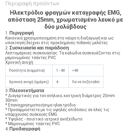
Περιγραφή προϊόντων
Ηλεκτρόδιο φραγμών καταγραφής EMG,
απόσταση 25mm, χρωματισμένο λευκό με
δύο μολύβδους
Περιγραφή
1.
Κανονικά χρησιμοποιημένη στο νεύρο η διεξαγωγή και ως
υποκίνηση δείχνει στις προκλημένες πιθανές μελέτες.
Συσκευασία και παράδοση
2.
Λεπτομέρειες συσκευασίας: Τα καλώδια συσκευάζονται στις
μεμονωμένες τσάντες PVC.
Χρονική ανοχή:
Ποσότητα (κομμάτια)
1 - 40
>40
Χρονική ανοχή (ημέρες)
4
Για να συζητηθεί
Πλεονεκτήματα
3.
* Διεγερτικός για τον ενήλικο, κεντρική διάμετρος 25mm
30mm
* Επαναχρησιμοποιήσιμο ηλεκτρόδιο
* Προσαρμοστείτε με τις υψηλές επιδόσεις σε όλες τις
υπάρχουσες συσκευές EMG.
* Υψηλός - ποιοτικό ιατρικό ανοξείδωτο
* Μεμονωμένες τσάντες PVC
Προδιαγραφή
4.