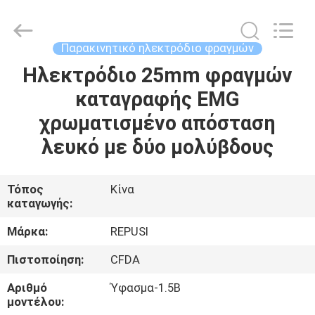
Suzhou
Repusi
Electronics
Co.,Ltd..
All
Παρακινητικό ηλεκτρόδιο φραγμών
Rights
Reserved.
Ηλεκτρόδιο 25mm φραγμών
ΣΠΊΤΙ
καταγραφής EMG
ΠΡΟΪΌΝΤΑ
χρωματισμένο απόσταση
λευκό με δύο μολύβδους
ΠΕΡΊΠΟΥ
ΕΜΕΊΣ
Τόπος
Κίνα
καταγωγής:
ΓΎΡΟΣ
Μάρκα:
REPUSI
ΕΡΓΟΣΤΑΣΊΩΝ
Πιστοποίηση:
CFDA
Αριθμό
Ύφασμα-1.5B
ΠΟΙΟΤΙΚΌΣ
μοντέλου: