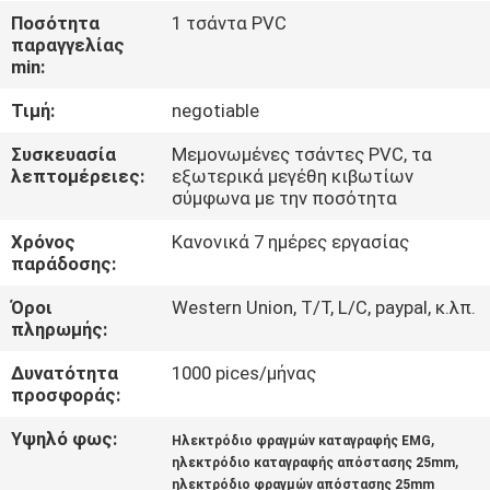
ΈΛΕΓΧΟΣ
Ποσότητα
1 τσάντα PVC
παραγγελίας
min:
ΜΑΣ
Τιμή:
negotiable
ΕΛΆΤΕ
ΣΕ
Συσκευασία
Μεμονωμένες τσάντες PVC, τα
λεπτομέρειες:
εξωτερικά μεγέθη κιβωτίων
ΕΠΑΦΉ
σύμφωνα με την ποσότητα
ΜΕ
Χρόνος
Κανονικά 7 ημέρες εργασίας
παράδοσης:
ΕΙΔΉΣΕΙΣ
Όροι
Western Union, T/T, L/C, paypal, κ.λπ.
πληρωμής:
ΖΗΤΉΣΤΕ
Δυνατότητα
1000 pices/μήνας
προσφοράς:
ΈΝΑ
Υψηλό φως:
,
ΑΠΌΣΠΑΣΜΑ
Ηλεκτρόδιο φραγμών καταγραφής EMG
,
ηλεκτρόδιο καταγραφής απόστασης 25mm
ηλεκτρόδιο φραγμών απόστασης 25mm