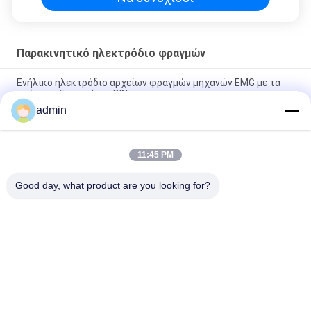
Παρακινητικό ηλεκτρόδιο φραγμών
Ενήλικο ηλεκτρόδιο αρχείων φραγμών μηχανών EMG με τα
πρότυπα 5 καρφίτσα DIN
admin
Ενήλικο ηλεκτρόδιο αρχείων φραγμών χρήσης EMG με δύο
συνδετήρες ασφάλειας
11:45 PM
Ηλεκτρόδια φραγμών καταγραφής για το παιδί με την
απόσταση 20mm μεταξύ του ηλεκτροδίου
Good day, what product are you looking for?
Λαϊκή κατηγορία
Όλα
Ομόκεντρο 
Ηλεκτρόδια 
Ηλεκτρόδιο 
Βελόνων EMG
Βελόνων
Ομόκεντρη Βελόνα 
Ηλεκτρόδια 
EMG
Βελόνων Subdermal