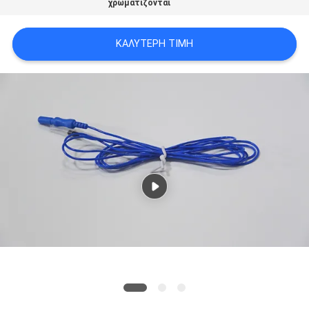
χρωματίζονται
SITEMAP
ΚΑΛΎΤΕΡΗ ΤΙΜΉ
PRIVACY
POLICY