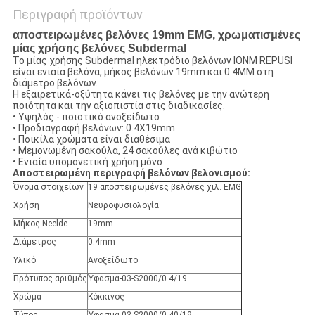
Περιγραφή προϊόντων
αποστειρωμένες βελόνες 19mm EMG, χρωματισμένες
μίας χρήσης βελόνες Subdermal
Το μίας χρήσης Subdermal ηλεκτρόδιο βελόνων IONM REPUSI
είναι ενιαία βελόνα, μήκος βελόνων 19mm και 0.4MM στη
διάμετρο βελόνων.
Η εξαιρετικά-οξύτητα κάνει τις βελόνες με την ανώτερη
ποιότητα και την αξιοπιστία στις διαδικασίες.
• Υψηλός - ποιοτικό ανοξείδωτο
• Προδιαγραφή βελόνων: 0.4X19mm
• Ποικίλα χρώματα είναι διαθέσιμα
• Μεμονωμένη σακούλα, 24 σακούλες ανά κιβώτιο
• Ενιαία υπομονετική χρήση μόνο
Αποστειρωμένη περιγραφή βελόνων βελονισμού:
Όνομα στοιχείων
19 αποστειρωμένες βελόνες χιλ. EMG
Χρήση
Νευροφυσιολογία
Μήκος Neelde
19mm
Διάμετρος
0.4mm
Υλικό
Ανοξείδωτο
Πρότυπος αριθμός
Ύφασμα-03-S2000/0.4/19
Χρώμα
Κόκκινος