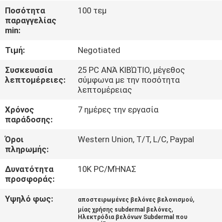
ΈΛΕΓΧΟΣ
Ποσότητα
100 τεμ
παραγγελίας
min:
ΜΑΣ
Τιμή:
Negotiated
ΕΛΆΤΕ
ΣΕ
Συσκευασία
25 PC ΑΝΆ ΚΙΒΏΤΙΟ, μέγεθος
λεπτομέρειες:
σύμφωνα με την ποσότητα
ΕΠΑΦΉ
λεπτομέρειας
ΜΕ
Χρόνος
7 ημέρες την εργασία
παράδοσης:
ΕΙΔΉΣΕΙΣ
Όροι
Western Union, T/T, L/C, Paypal
πληρωμής:
ΖΗΤΉΣΤΕ
Δυνατότητα
10K PC/ΜΉΝΑΣ
προσφοράς:
ΈΝΑ
Υψηλό φως:
,
ΑΠΌΣΠΑΣΜΑ
αποστειρωμένες βελόνες βελονισμού
,
μίας χρήσης subdermal βελόνες
Ηλεκτρόδια βελόνων Subdermal που