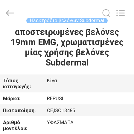
Suzhou
Repusi
Electronics
Co.,Ltd..
All
Ηλεκτρόδια βελόνων Subdermal
Rights
Reserved.
αποστειρωμένες βελόνες
ΣΠΊΤΙ
19mm EMG, χρωματισμένες
ΠΡΟΪΌΝΤΑ
μίας χρήσης βελόνες
Subdermal
ΠΕΡΊΠΟΥ
ΕΜΕΊΣ
Τόπος
Κίνα
καταγωγής:
ΓΎΡΟΣ
Μάρκα:
REPUSI
ΕΡΓΟΣΤΑΣΊΩΝ
Πιστοποίηση:
CE,ISO13485
Αριθμό
ΥΦΑΣΜΑΤΑ
ΠΟΙΟΤΙΚΌΣ
μοντέλου: