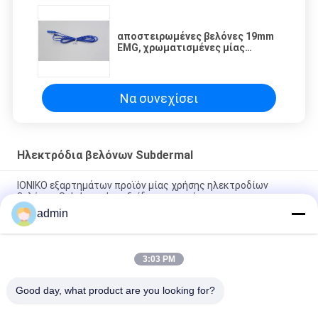
αποστειρωμένες βελόνες 19mm
EMG, χρωματισμένες μίας
χρήσης βελόνες Subdermal
Να συνεχίσει
Ηλεκτρόδια βελόνων Subdermal
ΙΟΝΙΚΟ εξαρτημάτων προϊόν μίας χρήσης ηλεκτροδίων
βελόνων Subdermal ανοξείδωτου ενιαίο
admin
Μίας χρήσης ενιαίος μόλυβδος ηλεκτροδίων βελόνων
Subdermal με το συνδετήρα
3:03 PM
Τα μίας χρήσης αποστειρωμένα ηλεκτρόδια βελόνων
Subdermal έστριψαν πολύχρωμο
Good day, what product are you looking for?
Λαϊκή κατηγορία
Όλα