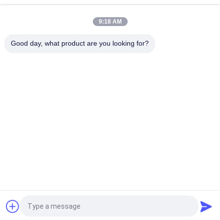
τη διάμετρο 10mm
9:18 AM
Επαναχρησιμοποιήσιμο ηλεκτρόδιο φλυτζανιών EMG EEG
τυποποιημένο AgCL 2 φλυτζάνια με τη διάμετρο 10mm
Good day, what product are you looking for?
Λαϊκή κατηγορία
Όλα
Ομόκεντρο 
Ηλεκτρόδια 
Ηλεκτρόδιο 
Βελόνων EMG
Βελόνων
Ομόκεντρη Βελόνα 
Ηλεκτρόδια 
EMG
Βελόνων Subdermal
Διεγερτικός 
Λαρυγγικό 
Έλεγχος
Ηλεκτρόδιο
Ηλεκτρόδιο Βρόχων
Καλώδιο EMG
Αίτηση κράτησης