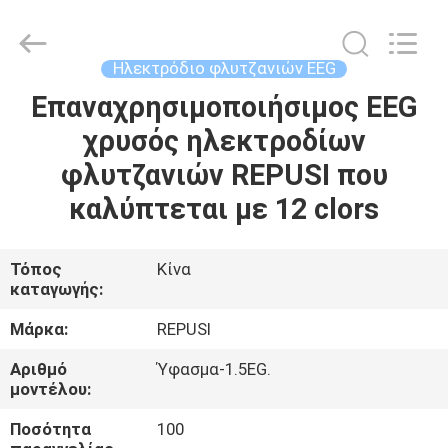
Suzhou
Repusi
Electronics
Co.,Ltd..
All
Ηλεκτρόδιο φλυτζανιών EEG
Rights
Reserved.
Επαναχρησιμοποιήσιμος EEG
ΣΠΊΤΙ
χρυσός ηλεκτροδίων
ΠΡΟΪΌΝΤΑ
φλυτζανιών REPUSI που
καλύπτεται με 12 clors
ΠΕΡΊΠΟΥ
ΕΜΕΊΣ
Τόπος
Κίνα
καταγωγής:
ΓΎΡΟΣ
Μάρκα:
REPUSI
ΕΡΓΟΣΤΑΣΊΩΝ
Αριθμό
Ύφασμα-1.5EG.
μοντέλου:
ΠΟΙΟΤΙΚΌΣ
Ποσότητα
100