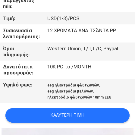
παραγγελίας
ΈΛΕΓΧΟΣ
min:
Τιμή:
USD(1-3)/PCS
ΜΑΣ
Συσκευασία
12 ΧΡΩΜΑΤΑ ΑΝΑ ΤΣΆΝΤΑ PP
ΕΛΆΤΕ
λεπτομέρειες:
ΣΕ
Όροι
Western Union, T/T, L/C, Paypal
ΕΠΑΦΉ
πληρωμής:
ΜΕ
Δυνατότητα
10K PC το /MONTH
προσφοράς:
ΕΙΔΉΣΕΙΣ
Υψηλό φως:
,
eeg ηλεκτρόδια φλυτζανιών
,
eeg ηλεκτρόδια βελόνων
ηλεκτρόδιο φλυτζανιών 10mm EEG
ΖΗΤΉΣΤΕ
ΈΝΑ
ΚΑΛΎΤΕΡΗ ΤΙΜΉ
ΑΠΌΣΠΑΣΜΑ