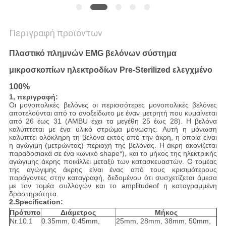
Περιγραφή προϊόντων
Πλαστικό πλημνών EMG βελόνων σύστημα
μικροσκοπίων ηλεκτροδίων Pre-Sterilized ελεγχμένο
100%
1, περιγραφή:
Οι μονοπολικές βελόνες οι περισσότερες μονοπολικές βελόνες
αποτελούνται από το ανοξείδωτο με έναν μετρητή που κυμαίνεται
από 26 έως 31 (AMBU έχει τα μεγέθη 25 έως 28). Η βελόνα
καλύπτεται με ένα υλικό στρώμα μόνωσης. Αυτή η μόνωση
καλύπτει ολόκληρη τη βελόνα εκτός από την άκρη, η οποία είναι
η αγώγιμη (μετρώντας) περιοχή της βελόνας. Η άκρη ακονίζεται
παραδοσιακά σε ένα κωνικό shape*), και το μήκος της ηλεκτρικής
αγώγιμης άκρης ποικίλλει μεταξύ των κατασκευαστών. Ο τομέας
της αγώγιμης άκρης είναι ένας από τους κρισιμότερους
παράγοντες στην καταγραφή, δεδομένου ότι συσχετίζεται άμεσα
με τον τομέα συλλογών και το amplitudeof η καταγραμμένη
δραστηριότητα.
2.Specification:
Πρότυπο
Διάμετρος
Μήκος
Nr.10.1
0.35mm, 0.45mm,
25mm, 28mm, 38mm, 50mm,