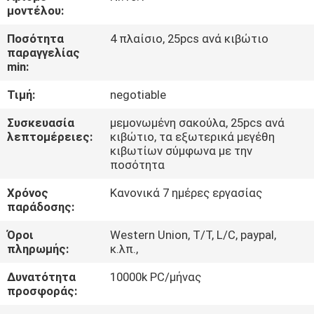
ΈΛΕΓΧΟΣ
μοντέλου:
Ποσότητα
4 πλαίσιο, 25pcs ανά κιβώτιο
ΜΑΣ
παραγγελίας
min:
ΕΛΆΤΕ
Τιμή:
negotiable
ΣΕ
ΕΠΑΦΉ
Συσκευασία
μεμονωμένη σακούλα, 25pcs ανά
λεπτομέρειες:
κιβώτιο, τα εξωτερικά μεγέθη
ΜΕ
κιβωτίων σύμφωνα με την
ποσότητα
ΕΙΔΉΣΕΙΣ
Χρόνος
Κανονικά 7 ημέρες εργασίας
παράδοσης:
Όροι
Western Union, T/T, L/C, paypal,
ΖΗΤΉΣΤΕ
πληρωμής:
κ.λπ.,
ΈΝΑ
Δυνατότητα
10000k PC/μήνας
ΑΠΌΣΠΑΣΜΑ
προσφοράς: