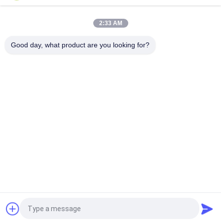
ανοξείδωτο χάλυβα 38 mm/50 mm EO αποστειρωμένα
2:33 AM
Μίας χρήσης καθοδηγημένο EMG ηλεκτρόδιο βελόνων
εγχύσεων με το μήκος 38mm 50mm
Good day, what product are you looking for?
Λαϊκή κατηγορία
Όλα
Ομόκεντρο 
Ηλεκτρόδια 
Ηλεκτρόδιο 
Βελόνων EMG
Βελόνων
Ομόκεντρη Βελόνα 
Ηλεκτρόδια 
EMG
Βελόνων Subdermal
Διεγερτικός 
Λαρυγγικό 
Έλεγχος
Ηλεκτρόδιο
Ηλεκτρόδιο Βρόχων
Καλώδιο EMG
Αίτηση κράτησης