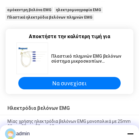
ομόκεντρη βελόνα EMG
ηλεκτρομυογραφία EMG
Πλαστικά ηλεκτρόδια βελόνων πλημνών EMG
Αποκτήστε την καλύτερη τιμή για
Πλαστικό πλημνών EMG βελόνων
σύστημα μικροσκοπίων
ηλεκτροδίων Pre-Sterilized
ελεγχμένο 100%
Να συνεχίσει
Ηλεκτρόδια βελόνων EMG
Μίας χρήσης ηλεκτρόδια βελόνων EMG μονοπολικά με 25mm
28mm 38mm 50mm 60mm
admin
Ενιαία ηλεκτρόδια βελόνας μονοπολικής EMG από