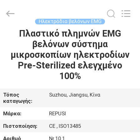
Suzhou
Repusi
Electronics
Co.,Ltd..
All
Ηλεκτρόδια βελόνων EMG
Rights
Reserved.
Πλαστικό πλημνών EMG
ΣΠΊΤΙ
βελόνων σύστημα
ΠΡΟΪΌΝΤΑ
μικροσκοπίων ηλεκτροδίων
Pre-Sterilized ελεγχμένο
ΠΕΡΊΠΟΥ
100%
ΕΜΕΊΣ
Τόπος
Suzhou, Jiangsu, Κίνα
καταγωγής:
ΓΎΡΟΣ
ΕΡΓΟΣΤΑΣΊΩΝ
Μάρκα:
REPUSI
Πιστοποίηση:
CE , ISO13485
ΠΟΙΟΤΙΚΌΣ
Αριθμό
Nr.10.1