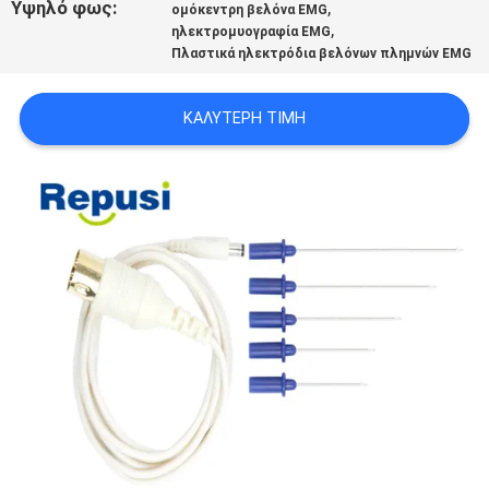
Υψηλό φως:
,
ομόκεντρη βελόνα EMG
SITEMAP
,
ηλεκτρομυογραφία EMG
Πλαστικά ηλεκτρόδια βελόνων πλημνών EMG
PRIVACY
ΚΑΛΎΤΕΡΗ ΤΙΜΉ
POLICY