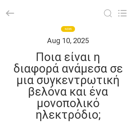
Suzhou
Repusi
Electronics
Co.,Ltd..
All
Rights
Reserved.
ΣΠΊΤΙ
NEWS
Aug 10, 2025
ΠΡΟΪΌΝΤΑ
Ποια είναι η
διαφορά ανάμεσα σε
ΠΕΡΊΠΟΥ
μια συγκεντρωτική
ΕΜΕΊΣ
βελόνα και ένα
ΓΎΡΟΣ
μονοπολικό
ΕΡΓΟΣΤΑΣΊΩΝ
ηλεκτρόδιο;
ΠΟΙΟΤΙΚΌΣ