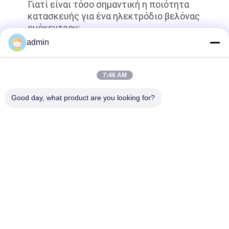
Γιατί είναι τόσο σημαντική η ποιότητα
κατασκευής για ένα ηλεκτρόδιο βελόνας
ομόκεντρου;
admin
κορυφή
7:46 AM
Good day, what product are you looking for?
Λαϊκή κατηγορία
Όλα
Ομόκεντρο 
Ηλεκτρόδια 
Ηλεκτρόδιο 
Βελόνων EMG
Βελόνων
Ομόκεντρη Βελόνα 
Ηλεκτρόδια 
EMG
Βελόνων Subdermal
Διεγερτικός 
Λαρυγγικό 
Έλεγχος
Ηλεκτρόδιο