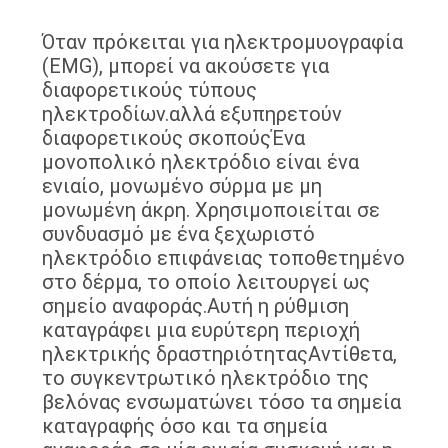
ΈΛΕΓΧΟΣ
Όταν πρόκειται για ηλεκτρομυογραφία
(EMG), μπορεί να ακούσετε για
ΜΑΣ
διαφορετικούς τύπους
ΕΛΆΤΕ
ηλεκτροδίων.αλλά εξυπηρετούν
διαφορετικούς σκοπούςΈνα
ΣΕ
μονοπολικό ηλεκτρόδιο είναι ένα
ΕΠΑΦΉ
ενιαίο, μονωμένο σύρμα με μη
μονωμένη άκρη. Χρησιμοποιείται σε
ΜΕ
συνδυασμό με ένα ξεχωριστό
ηλεκτρόδιο επιφάνειας τοποθετημένο
ΕΙΔΉΣΕΙΣ
στο δέρμα, το οποίο λειτουργεί ως
σημείο αναφοράς.Αυτή η ρύθμιση
καταγράφει μια ευρύτερη περιοχή
ΖΗΤΉΣΤΕ
ηλεκτρικής δραστηριότηταςΑντίθετα,
ΈΝΑ
το συγκεντρωτικό ηλεκτρόδιο της
βελόνας ενσωματώνει τόσο τα σημεία
ΑΠΌΣΠΑΣΜΑ
καταγραφής όσο και τα σημεία