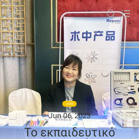
Suzhou
Repusi
Electronics
Co.,Ltd..
All
Rights
Reserved.
ΣΠΊΤΙ
ΠΡΟΪΌΝΤΑ
ΠΕΡΊΠΟΥ
ΕΜΕΊΣ
ΓΎΡΟΣ
NEWS
ΕΡΓΟΣΤΑΣΊΩΝ
Jun 06, 2023
Το εκπαιδευτικό
ΠΟΙΟΤΙΚΌΣ