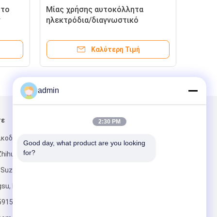
ητο
Μίας χρήσης αυτοκόλλητα
Ιατ
ν
ηλεκτρόδια/διαγνωστικό
ηλε
ηλεκτρόδιο ετικεττών EKG
EKG
Καλύτερη Τιμή
admin
τε
Στείλτε μας μήνυμα
2:30 PM
ικοδόμηση Ε,
Good day, what product are you looking 
for?
Zhihui, δρόμος
 Suzhou,
su, Κίνα
59159
Στείλετε