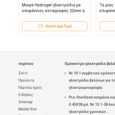
Μικρά Hydrogel ηλεκτρόδια με
Τα μίας
επιφάνειες καταγραφής 22mm ή
επιφάνε
25mm τις στρογγυλές
στρογγυ
το EMG
Καλύτερη Τιμή
περίπου
Ομόκεντρο ηλεκτρόδιο βελ
Σπίτι
Nr.10.1 συμβατικό ομόκεν
Προϊόντα
ηλεκτρόδιο βελόνων για τ
Περίπου εμείς
ηλεκτρομυογραφία
Ειδήσεις
Pre-Sterilized ασημένια λ
Sitemap
0.45X38 χιλ. Nr.15.1-38 ένα
Mobile Site
ηλεκτρόδιο χρονικών