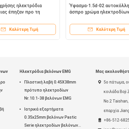
 χρήσης ηλεκτρόδια
Ύφασμα-1.5d-02 αυτοκόλλ
ιας έπηξαν προ τη
άσπρο χρώμα ηλεκτροδίω
λή συστροφή Ag/AgCl για
ετικεττών επιφάνειας
ηλεκτροδίων
Καλύτερη Τιμή
Καλύτερη Τιμή
όνων
Ηλεκτρόδια βελόνων EMG
Μας ακολουθήσ
τρο
Πλαστική λαβή 0.45X38mm
5ο πάτωμα, ο
ην
πρότυπο ηλεκτροδίων
κοιλάδα Boji 
Nr.10.1-38 βελόνων EMG
No.2 Taishan,
αβή
Ιατρικά εξαρτήματα
επαρχία Jiang
0.35x25mm βελόνων Pastic
+86-512-682
Serie ηλεκτροδίων βελόνων