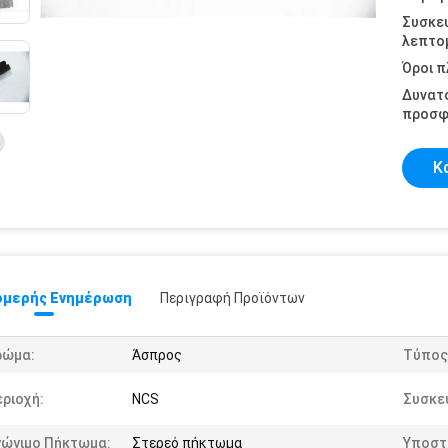
Συσκε
λεπτομ
Όροι 
Δυνατ
προσφ
Κ
μερής Ενημέρωση
Περιγραφή Προϊόντων
ρώμα:
Άσπρος
Τύπος
ριοχή:
NCS
Συσκε
γώγιμο Πήκτωμα:
Στερεό πήκτωμα
Υποστ