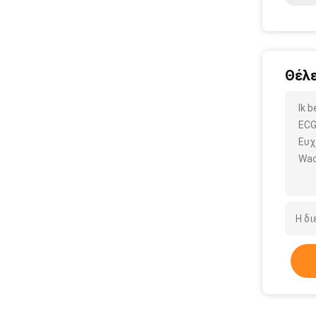
Θέλε
Ik 
ECG
Ευχ
Wac