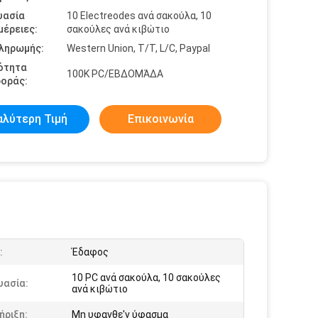
υασία
10 Electreodes ανά σακούλα, 10
έρειες:
σακούλες ανά κιβώτιο
πληρωμής:
Western Union, T/T, L/C, Paypal
ότητα
100K PC/ΕΒΔΟΜΆΔΑ
οράς:
αλύτερη Τιμή
Επικοινωνία
:
Έδαφος
10 PC ανά σακούλα, 10 σακούλες
υασία:
ανά κιβώτιο
ήριξη:
Μη υφανθε'ν ύφασμα