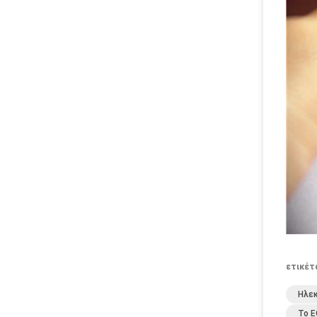
ετικέτ
Ηλεκ
Το 