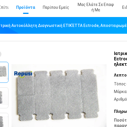
Μας Ελάτε Σε Επαφ
Σπίτι
Προϊόντα
Περίπου Εμείς
Ει
Ή Με
ατρική Αυτοκόλλητη Διαγνωστική ΕΤΙΚΈΤΤΑ Ectrode, Αποστειρωμ
Ιατρι
Ectro
ηλεκτ
Λεπτο
Τόπος 
Μάρκα
Αριθμό
Πληρω
Ποσότ
παραγγ