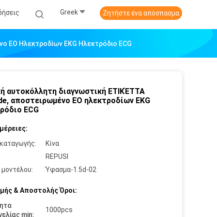
Greek
δήσεις
Ζητήστε ένα απόσπασμα
ένο EO Ηλεκτροδίων EKG Ηλεκτρόδιο ECG
κή αυτοκόλλητη διαγνωστική ΕΤΙΚΈΤΤΑ
de, αποστειρωμένο EO ηλεκτροδίων EKG
ρόδιο ECG
μέρειες:
καταγωγής:
Κίνα
:
REPUSI
 μοντέλου:
Ύφασμα-1.5d-02
μής & Αποστολής Όροι:
ητα
1000pcs
ελίας min: