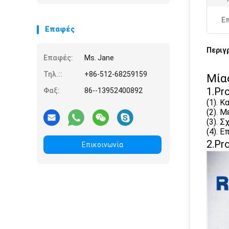
Ε
Επαφές
Περιγ
Επαφές:
Ms. Jane
Τηλ.::
+86-512-68259159
Μία
1.Pr
Φαξ:
86--13952400892
(1). 
(2). 
(3). 
(4). 
2.Pr
Επικοινωνία